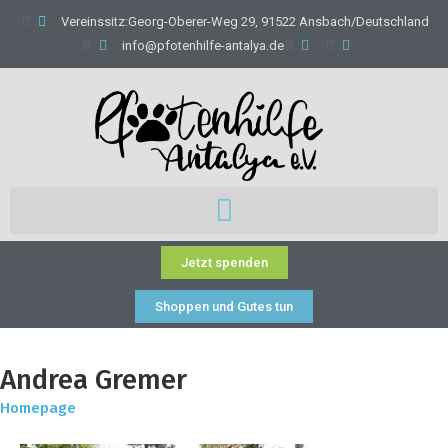
Vereinssitz:Georg-Oberer-Weg 29, 91522 Ansbach/Deutschland
info@pfotenhilfe-antalya.de
Jetzt spenden
Shoppen und Gutes tun
Andrea Gremer
Homepage