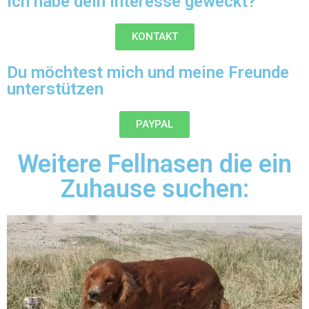
Ich habe dein Interesse geweckt?
KONTAKT
Du möchtest mich und meine Freunde
unterstützen
PAYPAL
Weitere Fellnasen die ein
Zuhause suchen: