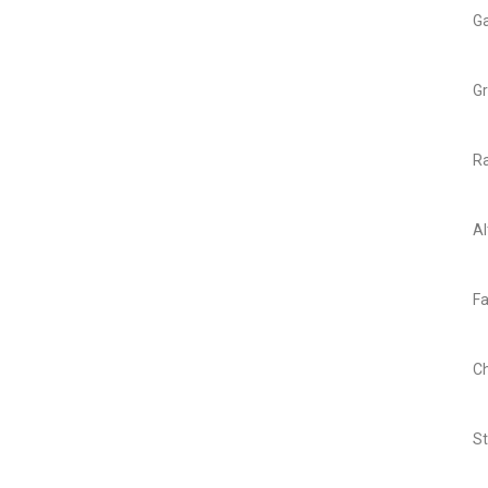
Ga
Gr
Ra
Al
Fa
Ch
St