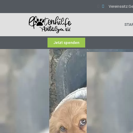
Vereinssitz:G
STA
Jetzt spenden