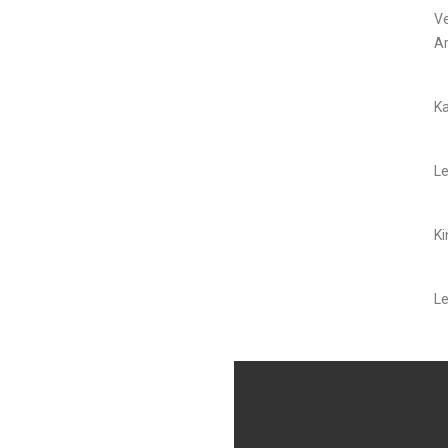
Ve
A
Ka
Le
Ki
Le