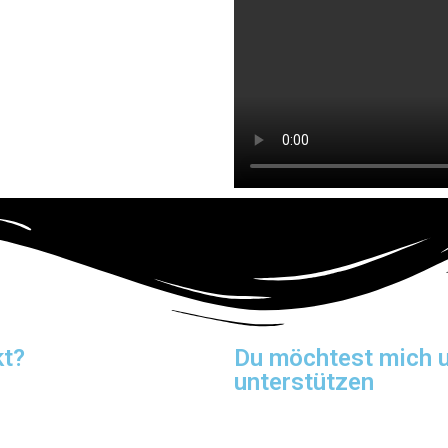
kt?
Du möchtest mich 
unterstützen