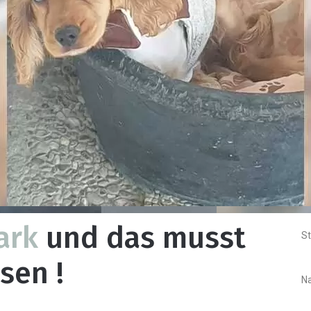
ark
und das musst
St
sen !
N