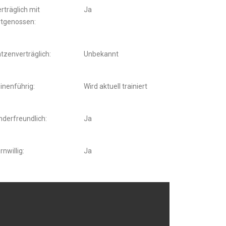
rträglich mit
Ja
rtgenossen:
tzenverträglich:
Unbekannt
inenführig:
Wird aktuell trainiert
nderfreundlich:
Ja
rnwillig:
Ja