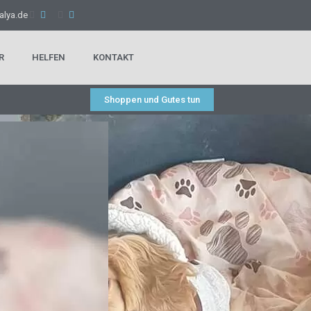
alya.de
R
HELFEN
KONTAKT
Shoppen und Gutes tun