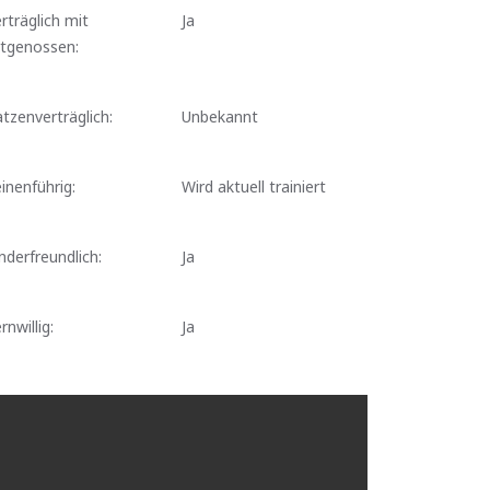
rträglich mit
Ja
rtgenossen:
tzenverträglich:
Unbekannt
inenführig:
Wird aktuell trainiert
nderfreundlich:
Ja
rnwillig:
Ja