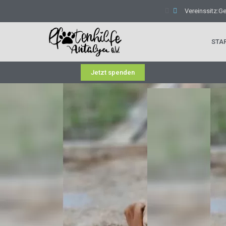
Vereinssitz:G
STA
Jetzt spenden