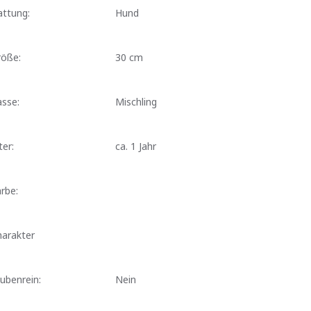
attung:
Hund
röße:
30 cm
sse:
Mischling
ter:
ca. 1 Jahr
rbe:
harakter
ubenrein:
Nein