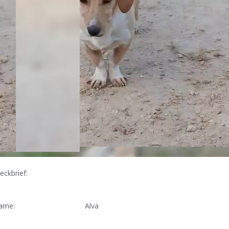
eckbrief:
ame:
Alva