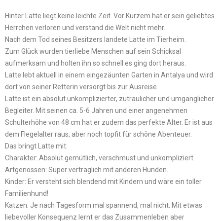
Hinter Latte liegt keine leichte Zeit. Vor Kurzem hat er sein geliebtes
Herrchen verloren und verstand die Welt nicht mehr.
Nach dem Tod seines Besitzers landete Latte im Tierheim.
Zum Glück wurden tierliebe Menschen auf sein Schicksal
aufmerksam und holten ihn so schnell es ging dort heraus.
Latte lebt aktuell in einem eingezäunten Garten in Antalya und wird
dort von seiner Retterin versorgt bis zur Ausreise.
Latte ist ein absolut unkomplizierter, zutraulicher und umgänglicher
Begleiter. Mit seinen ca. 5-6 Jahren und einer angenehmen
Schulterhöhe von 48 cm hat er zudem das perfekte Alter. Er ist aus
dem Flegelalter raus, aber noch topfit für schöne Abenteuer.
Das bringt Latte mit:
Charakter: Absolut gemütlich, verschmust und unkompliziert.
Artgenossen: Super verträglich mit anderen Hunden.
Kinder: Er versteht sich blendend mit Kindern und wäre ein toller
Familienhund!
Katzen: Je nach Tagesform mal spannend, mal nicht. Mit etwas
liebevoller Konsequenz lernt er das Zusammenleben aber