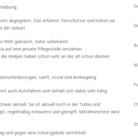
G
hreibung:
heim abgegeben. Das erfuhren Tierschützer und holten sie
G
t der Geburt.
ie Welt gebracht, Vater unbekannt.
Ra
ia auf eine private Pflegestelle umziehen.
 die Welpen haben schon sehr an der, eh schon dünnen
Al
menschenbezogen, sanft, sozial und lernbegierig.
Fa
nnt auch Autofahren und verhält sich dabei sehr ruhig.
hwer aktuell. Sie ist aktuell noch in der Türkei und
C
echipt, regelmäßig entwurmt und geimpft. Mittelmeertest wird
St
rag und gegen eine Schutzgebühr vermittelt.