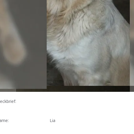
eckbrief:
ame:
Lia