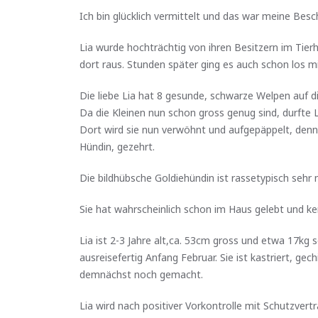
Ich bin glücklich vermittelt und das war meine Besc
Lia wurde hochträchtig von ihren Besitzern im Tier
dort raus. Stunden später ging es auch schon los mi
Die liebe Lia hat 8 gesunde, schwarze Welpen auf d
Da die Kleinen nun schon gross genug sind, durfte L
Dort wird sie nun verwöhnt und aufgepäppelt, denn
Hündin, gezehrt.
Die bildhübsche Goldiehündin ist rassetypisch sehr 
Sie hat wahrscheinlich schon im Haus gelebt und ke
Lia ist 2-3 Jahre alt,ca. 53cm gross und etwa 17kg sc
ausreisefertig Anfang Februar. Sie ist kastriert, g
demnächst noch gemacht.
Lia wird nach positiver Vorkontrolle mit Schutzvert