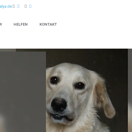
alya.de
R
HELFEN
KONTAKT
Shoppen und Gutes tun