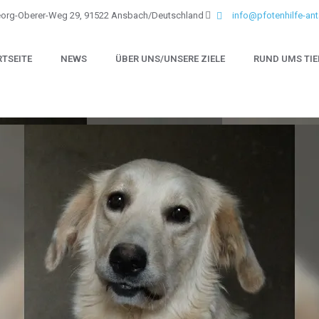
eorg-Oberer-Weg 29, 91522 Ansbach/Deutschland
info@pfotenhilfe-ant
RTSEITE
NEWS
ÜBER UNS/UNSERE ZIELE
RUND UMS TIE