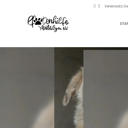
Vereinssitz:G
STA
Jetzt spenden