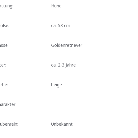
attung:
Hund
röße:
ca. 53 cm
sse:
Goldenretriever
ter:
ca. 2-3 Jahre
rbe:
beige
harakter
ubenrein:
Unbekannt