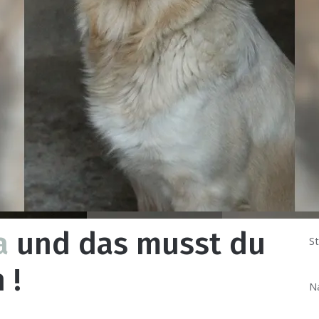
a
und das musst du
St
 !
N