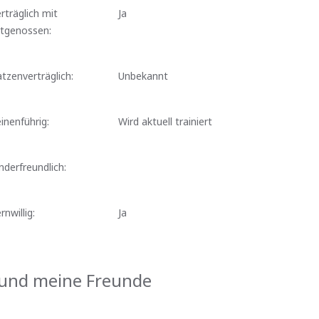
rträglich mit
Ja
rtgenossen:
tzenverträglich:
Unbekannt
inenführig:
Wird aktuell trainiert
nderfreundlich:
rnwillig:
Ja
und meine Freunde