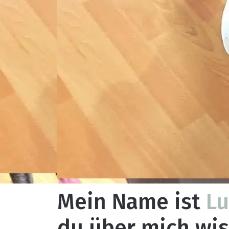
Mein Name ist
L
du über mich wis