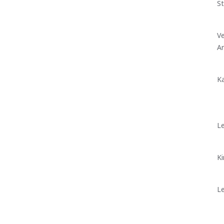
St
Ve
A
Ka
Le
Ki
Le