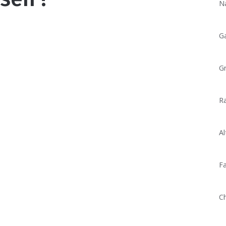
N
G
G
Ra
Al
Fa
C