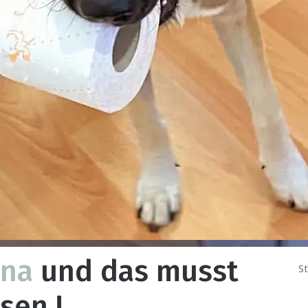
una
und das musst
St
sen !