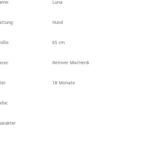
ame:
Luna
attung:
Hund
röße:
65 cm
sse:
Retriver Mix/Herdi
ter:
18 Monate
rbe:
harakter