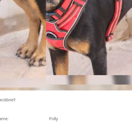
eckbrief:
ame:
Polly