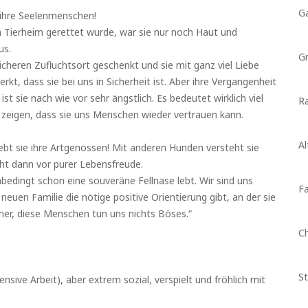
G
 ihre Seelenmenschen!
dem Tierheim gerettet wurde, war sie nur noch Haut und
us.
G
sicheren Zufluchtsort geschenkt und sie mit ganz viel Liebe
kt, dass sie bei uns in Sicherheit ist. Aber ihre Vergangenheit
t sie nach wie vor sehr ängstlich. Es bedeutet wirklich viel
Ra
zu zeigen, dass sie uns Menschen wieder vertrauen kann.
Al
liebt sie ihre Artgenossen! Mit anderen Hunden versteht sie
rüht dann vor purer Lebensfreude.
bedingt schon eine souveräne Fellnase lebt. Wir sind uns
Fa
neuen Familie die nötige positive Orientierung gibt, an der sie
 her, diese Menschen tun uns nichts Böses.“
C
St
nsive Arbeit), aber extrem sozial, verspielt und fröhlich mit