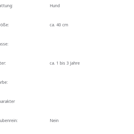
attung:
Hund
röße:
ca. 40 cm
sse:
ter:
ca. 1 bis 3 Jahre
rbe:
harakter
ubenrein:
Nein