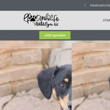
Vereinssitz:G
STA
Jetzt spenden