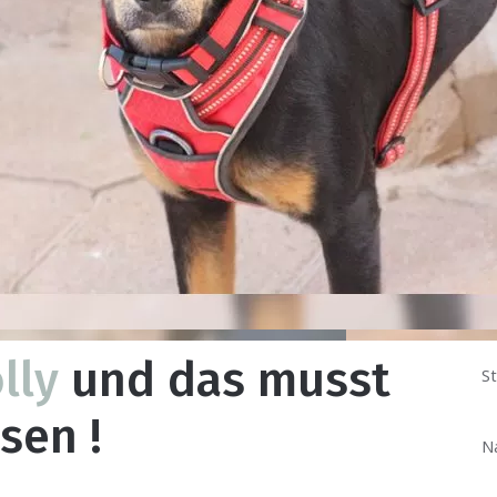
lly
und das musst
St
sen !
N