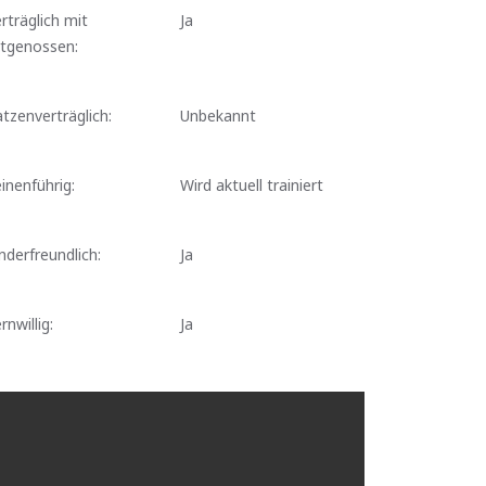
rträglich mit
Ja
rtgenossen:
tzenverträglich:
Unbekannt
inenführig:
Wird aktuell trainiert
nderfreundlich:
Ja
rnwillig:
Ja