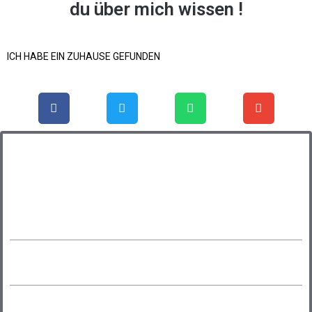
du über mich wissen !
ICH HABE EIN ZUHAUSE GEFUNDEN
Steckbrief:
Toby
Name:
Hund
Gattung:
ca. 30 cm/ Endgröße
Größe: