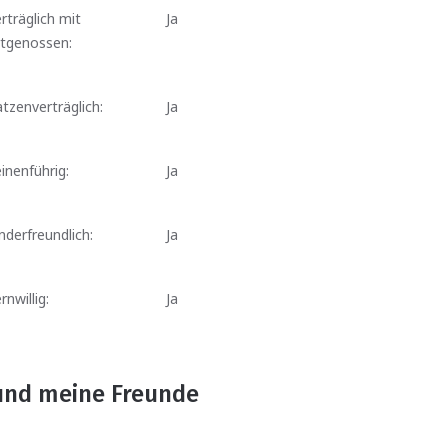
rträglich mit
Ja
rtgenossen:
tzenverträglich:
Ja
inenführig:
Ja
nderfreundlich:
Ja
rnwillig:
Ja
und meine Freunde