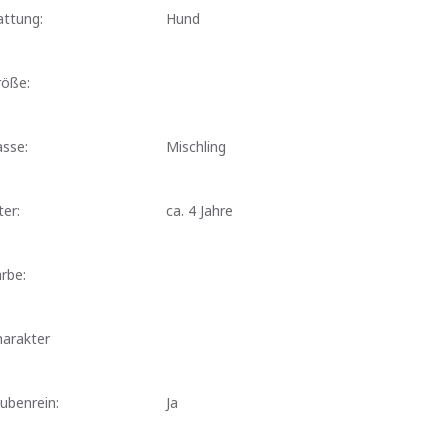
attung:
Hund
röße:
sse:
Mischling
ter:
ca. 4 Jahre
rbe:
harakter
ubenrein:
Ja