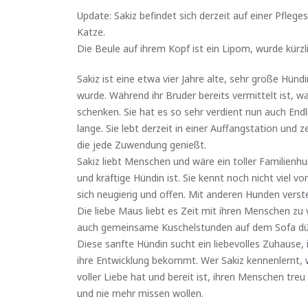
Update: Sakiz befindet sich derzeit auf einer Pfleg
Katze.
Die Beule auf ihrem Kopf ist ein Lipom, wurde kürz
Sakiz ist eine etwa vier Jahre alte, sehr große Hü
wurde. Während ihr Bruder bereits vermittelt ist, 
schenken. Sie hat es so sehr verdient nun auch Endli
lange. Sie lebt derzeit in einer Auffangstation und
die jede Zuwendung genießt.
Sakiz liebt Menschen und wäre ein toller Familienhun
und kräftige Hündin ist. Sie kennt noch nicht viel v
sich neugierig und offen. Mit anderen Hunden versteh
Die liebe Maus liebt es Zeit mit ihren Menschen zu 
auch gemeinsame Kuschelstunden auf dem Sofa dürfe
Diese sanfte Hündin sucht ein liebevolles Zuhause, 
ihre Entwicklung bekommt. Wer Sakiz kennenlernt, wi
voller Liebe hat und bereit ist, ihren Menschen treu
und nie mehr missen wollen.