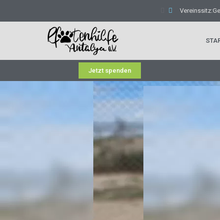
Vereinssitz:G
STA
Jetzt spenden