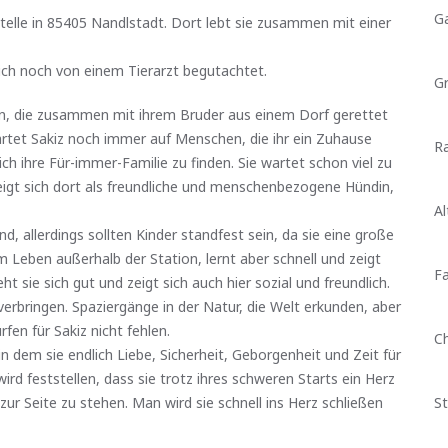
G
estelle in 85405 Nandlstadt. Dort lebt sie zusammen mit einer
lich noch von einem Tierarzt begutachtet.
G
ndin, die zusammen mit ihrem Bruder aus einem Dorf gerettet
wartet Sakiz noch immer auf Menschen, die ihr ein Zuhause
Ra
ch ihre Für-immer-Familie zu finden. Sie wartet schon viel zu
 zeigt sich dort als freundliche und menschenbezogene Hündin,
Al
d, allerdings sollten Kinder standfest sein, da sie eine große
om Leben außerhalb der Station, lernt aber schnell und zeigt
Fa
t sie sich gut und zeigt sich auch hier sozial und freundlich.
verbringen. Spaziergänge in der Natur, die Welt erkunden, aber
n für Sakiz nicht fehlen.
C
in dem sie endlich Liebe, Sicherheit, Geborgenheit und Zeit für
rd feststellen, dass sie trotz ihres schweren Starts ein Herz
 zur Seite zu stehen. Man wird sie schnell ins Herz schließen
St