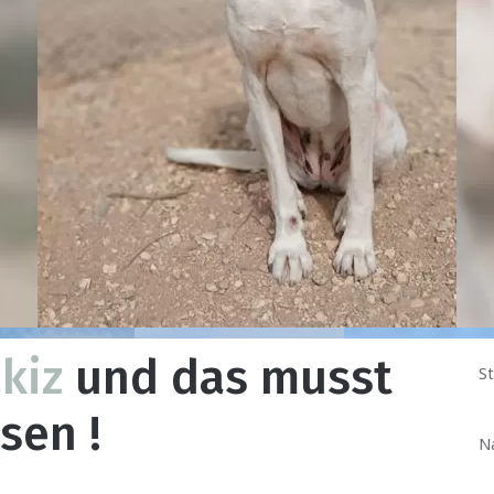
kiz
und das musst
St
sen !
N