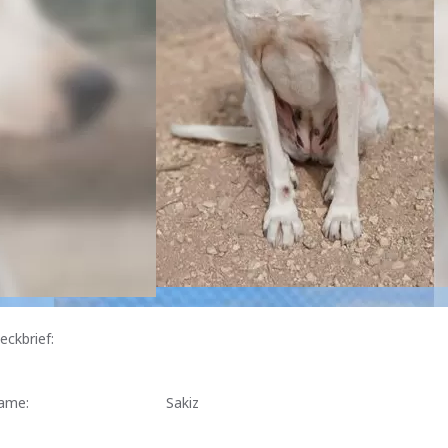
eckbrief:
ame:
Sakiz